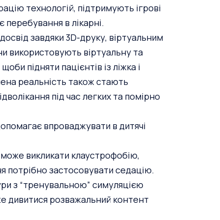
рацію технологій, підтримують ігрові
є перебування в лікарні.
досвід завдяки 3D-друку, віртуальним
ни використовують віртуальну та
щоби підняти пацієнтів із ліжка і
нена реальність також стають
дволікання під час легких та помірно
y допомагає впроваджувати в дитячі
й може викликати клаустрофобію,
ня потрібно застосовувати седацію.
тури з “тренувальною” симуляцією
оже дивитися розважальний контент