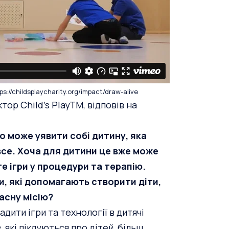
ps://childsplaycharity.org/impact/draw-alive
тор Child’s PlayTM, відповів на
то може уявити собі дитину, яка
 все. Хоча для дитини це вже може
е ігри у процедури та терапію.
ри, які допомагають створити діти,
ласну місію?
дити ігри та технології в дитячі
, які піклуються про дітей, більш