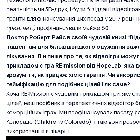
реальність чи 3D-друк, і були б віддані відеоігр
гранти для фінансування цих посад у 2017 році і
прим. авт.)
профінансували майже 50.
Доктор Роберт Райс в своїй чудовій книзі “Від
пацієнтам для більш швидкого одужання важли
лікування. Він пише про те, як відеоігри мож
прикладом є гра RE:mission від HopeLab, яка 
зрозуміти, як працює хіміотерапія. Чи викорис
гейміфікацію для подібних цілей і як саме?
Хоча RE:Mission є чудовим прикладом гри, яку 
цілей, наш
посібник з терапевтичних відеоігор
б
комерційних іграх. Ми профінансували посаду ро
Колорадо (Children’s Colorado), і там вони розр
використання в лікарні.