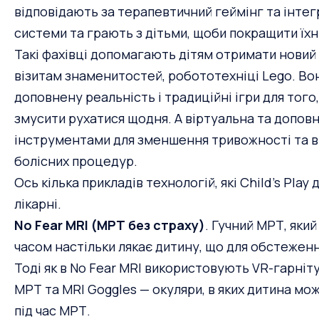
відповідають за терапевтичний геймінг та інтег
системи та грають з дітьми, щоби покращити їхн
Такі фахівці допомагають дітям отримати новий 
візитам знаменитостей, робототехніці Lego. Во
доповнену реальність і традиційні ігри для того, 
змусити рухатися щодня. А віртуальна та допов
інструментами для зменшення тривожності та ві
болісних процедур.
Ось кілька прикладів технологій, які Child’s Pla
лікарні.
No Fear MRI (МРТ без страху)
. Гучний МРТ, яки
часом настільки лякає дитину, що для обстежен
Тоді як в No Fear MRI використовують VR-гарні
МРТ та MRI Goggles — окуляри, в яких дитина м
під час МРТ.