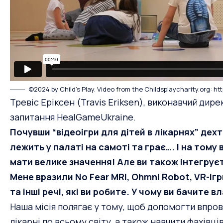
©2024 by Child’s Play. Video from the Сhildsplaycharity.org:
htt
Тревіс Еріксен (Travis Eriksen), виконавчий дирек
запитання HealGameUkraine.
Почувши “відеоігри для дітей в лікарнях” дех
лежить у палаті на самоті та грає…. І на тому
мати велике значення! Але ви також інтегруєт
Мене вразили No Fear MRI, Ohmni Robot, VR-іг
та інші речі, які ви робите. У чому ви бачите в
Наша місія полягає у тому, щоб допомогти впрова
лікарні по всьому світу, а також навчити фахівців