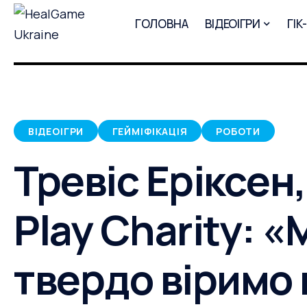
ГОЛОВНА
ВІДЕОІГРИ
ГІК
ВІДЕОІГРИ
ГЕЙМІФІКАЦІЯ
РОБОТИ
Тревіс Еріксен,
Play Charity: «
твердо віримо 