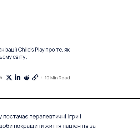
ації Child's Play про те, як
сьому світу.
10 Min Read
e
y
постачає терапевтичні ігри і
щоби покращити життя пацієнтів за