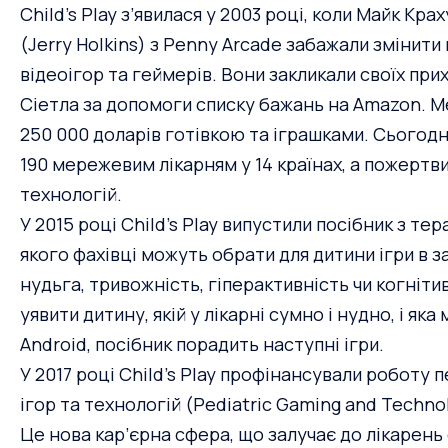
Child’s Play з’явилася у 2003 році, коли Майк Кра
(Jerry Holkins) з Penny Arcade забажали змінит
відеоігор та геймерів. Вони закликали своїх при
Сіетла за допомоги списку бажань на Amazon. Ме
250 000 доларів готівкою та іграшками. Сьогодні
190 мережевим лікарням у 14 країнах, а пожертв
технологій.
У 2015 році Child’s Play випустили посібник з т
якого фахівці можуть обрати для дитини ігри в за
нудьга, тривожність, гіперактивність чи когніт
уявити дитину, якій у лікарні сумно і нудно, і як
Android, посібник порадить
наступні ігри
.
У 2017 році Child’s Play профінансували роботу 
ігор та технологій (Pediatric Gaming and Technol
Це нова кар’єрна сфера, що залучає до лікарень ек