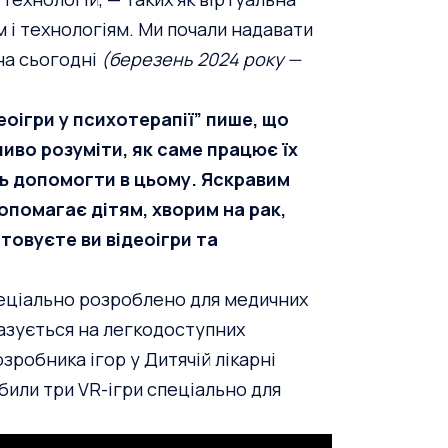
ам і технологіям. Ми почали надавати
 на сьогодні
(березень 2024 року —
еоігри у психотерапії” пише, що
во розуміти, як саме працює їх
уть допомогти в цьому. Яскравим
допомагає дітям, хворим на рак,
товуєте ви відеоігри та
спеціально розроблено для медичних
азується на легкодоступних
зробника ігор у Дитячій лікарні
обили
три VR-ігри
спеціально для