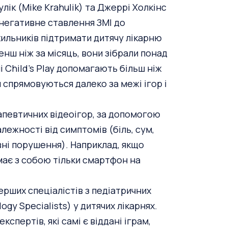
хулік (Mike Krahulik) та Джеррі Холкінс
и негативне ставлення ЗМІ до
хильників підтримати дитячу лікарню
нш ніж за місяць, вони зібрали понад
 Child’s Play допомагають більш ніж
и спрямовуються далеко за межі ігор і
ерапевтичних відеоігор, за допомогою
лежності від симптомів (біль, сум,
ивні порушення). Наприклад, якщо
а має з собою тільки смартфон на
перших спеціалістів з педіатричних
ogy Specialists) у дитячих лікарнях.
спертів, які самі є віддані іграм,