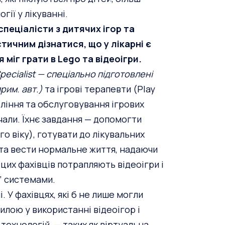
гії у лікуванні.
спеціалісти з дитячих ігор та
тичним дізнатися, що у лікарні є
 міг грати в Lego та відеоігри.
 Specialist — спеціально підготовлені
рим. авт.)
та ігрові терапевти (Play
авління та обслуговування ігрових
авчали. Їхнє завдання — допомогти
го віку), готувати до лікувальних
 та вести нормальне життя, надаючи
цих фахівців потрапляють відеоігри і
и” системами.
. У фахівцях, які б не лише могли
илою у використанні відеоігор і
 технологій, — таких як віртуальна