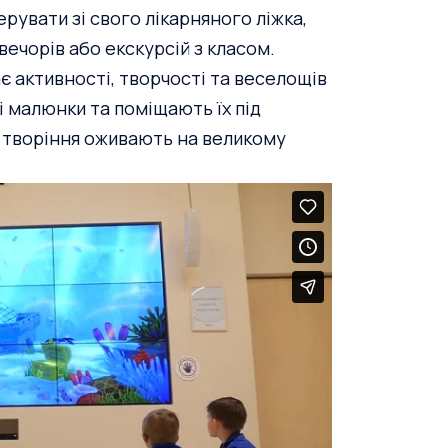
ерувати зі свого лікарняного ліжка,
вечорів або екскурсій з класом.
є активності, творчості та веселощів
і малюнки та поміщають їх під
ні творіння оживають на великому