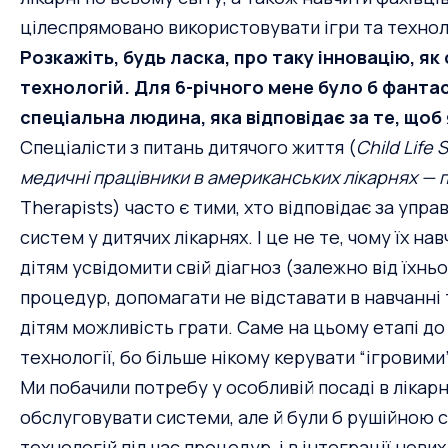
цілеспрямовано використовувати ігри та техноло
Розкажіть, будь ласка, про таку інновацію, як 
технологій. Для 6-річного мене було б фантас
спеціальна людина, яка відповідає за те, щоб я
Спеціалісти з питань дитячого життя (
Child Life
медичні працівники в американських лікарнях — п
Therapists) часто є тими, хто відповідає за упр
систем у дитячих лікарнях. І це не те, чому їх н
дітям усвідомити свій діагноз (залежно від їхньо
процедур, допомагати не відставати в навчанні
дітям можливість грати. Саме на цьому етапі до 
технології, бо більше нікому керувати “ігровим
Ми побачили потребу у особливій посаді в лікарні
обслуговувати системи, але й були б рушійною с
технологій під час процедур, і в інтеграції нових