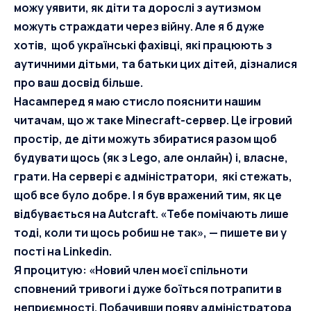
можу уявити, як діти та дорослі з аутизмом
можуть страждати через війну. Але я б дуже
хотів, щоб українські фахівці, які працюють з
аутичними дітьми, та батьки цих дітей, дізналися
про ваш досвід більше.
Насамперед я маю стисло пояснити нашим
читачам, що ж таке Minecraft-сервер. Це ігровий
простір, де діти можуть збиратися разом щоб
будувати щось (як з Lego, але онлайн) і, власне,
грати. На сервері є адміністратори, які стежать,
щоб все було добре. І я був вражений тим, як це
відбувається на Autcraft. «Тебе помічають лише
тоді, коли ти щось робиш не так», — пишете ви у
пості
на Linkedin.
Я процитую: «Новий член моєї спільноти
сповнений тривоги і дуже боїться потрапити в
неприємності. Побачивши появу адміністратора