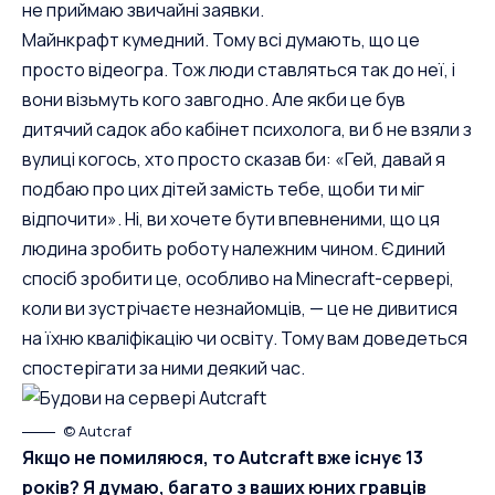
не приймаю звичайні заявки.
Майнкрафт кумедний. Тому всі думають, що це
просто відеогра. Тож люди ставляться так до неї, і
вони візьмуть кого завгодно. Але якби це був
дитячий садок або кабінет психолога, ви б не взяли з
вулиці когось, хто просто сказав би: «Гей, давай я
подбаю про цих дітей замість тебе, щоби ти міг
відпочити». Ні, ви хочете бути впевненими, що ця
людина зробить роботу належним чином. Єдиний
спосіб зробити це, особливо на Minecraft-сервері,
коли ви зустрічаєте незнайомців, — це не дивитися
на їхню кваліфікацію чи освіту. Тому вам доведеться
спостерігати за ними деякий час.
© Autcraf
Якщо не помиляюся, то Autcraft вже існує 13
років? Я думаю, багато з ваших юних гравців