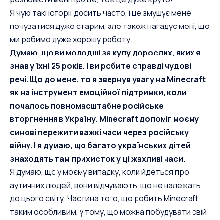
Я чую такі історії досить часто, і це змушує мене
почуватися дуже старим, але також нагадує мені, що
ми робимо дуже хорошу роботу.
Думаю, що ви молодші за купу дорослих, яких я
знав у їхні 25 років. І ви робите справді чудові
речі. Що до мене, то я звернув увагу на Minecraft
як на інструмент емоційної підтримки, коли
почалось повномасштабне російське
вторгнення в Україну. Minecraft допоміг моєму
синові пережити важкі часи через російську
війну. І я думаю, що багато українських дітей
знаходять там прихисток у ці жахливі часи.
Я думаю, що у моєму випадку, коли йдеться про
аутичних людей, вони відчувають, що не належать
до цього світу. Частина того, що робить Minecraft
таким особливим, у тому, що можна побудувати свій