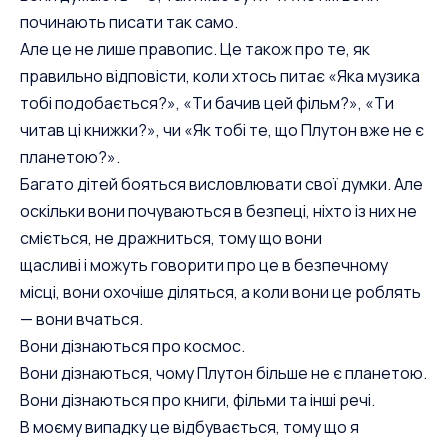
починають писати так само.
Але це не лише правопис. Це також про те, як
правильно відповісти, коли хтось питає «Яка музика
тобі подобається?», «Ти бачив цей фільм?», «Ти
читав ці книжки?», чи «Як тобі те, що Плутон вже не є
планетою?».
Багато дітей бояться висловлювати свої думки. Але
оскільки вони почуваються в безпеці, ніхто із них не
сміється, не дражниться, тому що вони
щасливі і можуть говорити про це в безпечному
місці, вони охочіше діляться, а коли вони це роблять
— вони вчаться.
Вони дізнаються про космос.
Вони дізнаються, чому Плутон більше не є планетою.
Вони дізнаються про книги, фільми та інші речі.
В моєму випадку це відбувається, тому що я