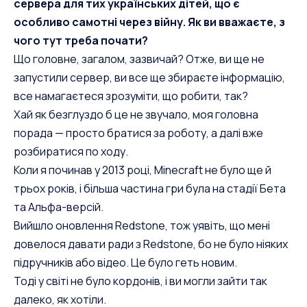
сервера для тих українських дітей, що є
особливо самотні через війну. Як ви вважаєте, з
чого тут треба почати?
Що головне, загалом, зазвичай? Отже, ви ще не
запустили сервер, ви все ще збираєте інформацію,
все намагаєтеся зрозуміти, що робити, так?
Хай як безглуздо б це не звучало, моя головна
порада — просто братися за роботу, а далі вже
розбиратися по ходу.
Коли я починав у 2013 році, Minecraft не було ще й
трьох років, і більша частина гри була на стадії Бета
та Альфа-версій.
Вийшло оновлення Redstone, тож уявіть, що мені
довелося давати ради з Redstone, бо не було ніяких
підручників або відео. Це було геть новим.
Тоді у світі не було кордонів, і ви могли зайти так
далеко, як хотіли.