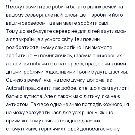
Я можу навчити вас робити багато різних речей на
вашому сервері, але найголовніше — зробити його
вашим сервером, і це ви маєте зробити самі.
Тому що ви будуєте сервер не для дітей з аутизмом,
а для українців з усього світу. І ви повинні
розібратися в цьому самостійно. І ви зможете
зробити це — і помиляючись, і залучаючи хороших
людей: ви побачите їх на сервері, працюючи з цими
дітьми, роблячи їх щасливими. І вони будуть щасливі.
Однією з речей, яка, на мою думку, допомагає
Autcraft працювати так добре, є те, що я сам аутист і
батько аутиста. Але я також маю дитину, яка не є
аутистом. Та я все одно не знаю поглядів кожного, і я
не можу врахувати наслідків усіх рішень, які що
приймаю. Тому наявність відповідальних,
співчутливих, терплячих людей допомагає мені у