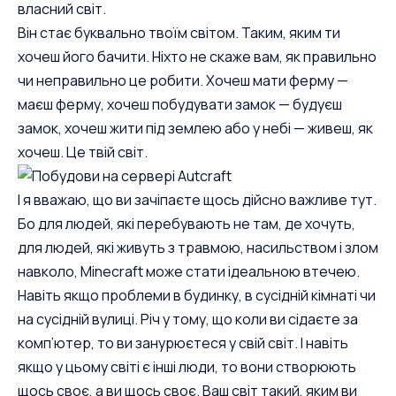
власний світ.
Він стає буквально твоїм світом. Таким, яким ти
хочеш його бачити. Ніхто не скаже вам, як правильно
чи неправильно це робити. Хочеш мати ферму —
маєш ферму, хочеш побудувати замок — будуєш
замок, хочеш жити під землею або у небі — живеш, як
хочеш. Це твій світ.
І я вважаю, що ви зачіпаєте щось дійсно важливе тут.
Бо для людей, які перебувають не там, де хочуть,
для людей, які живуть з травмою, насильством і злом
навколо, Minecraft може стати ідеальною втечею.
Навіть якщо проблеми в будинку, в сусідній кімнаті чи
на сусідній вулиці. Річ у тому, що коли ви сідаєте за
комп’ютер, то ви занурюєтеся у свій світ. І навіть
якщо у цьому світі є інші люди, то вони створюють
щось своє, а ви щось своє. Ваш світ такий, яким ви