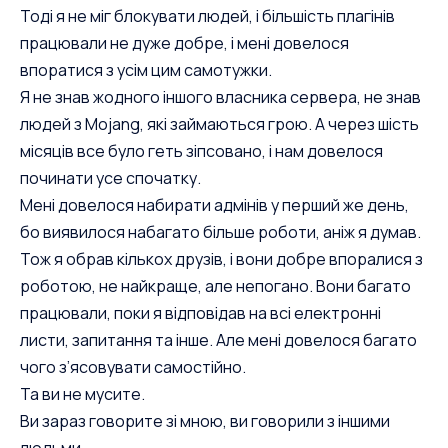
Тоді я не міг блокувати людей, і більшість плагінів
працювали не дуже добре, і мені довелося
впоратися з усім цим самотужки.
Я не знав жодного іншого власника сервера, не знав
людей з Mojang, які займаються грою. А через шість
місяців все було геть зіпсовано, і нам довелося
починати усе спочатку.
Мені довелося набирати адмінів у перший же день,
бо виявилося набагато більше роботи, аніж я думав.
Тож я обрав кількох друзів, і вони добре впоралися з
роботою, не найкраще, але непогано. Вони багато
працювали, поки я відповідав на всі електронні
листи, запитання та інше. Але мені довелося багато
чого з’ясовувати самостійно.
Та ви не мусите.
Ви зараз говорите зі мною, ви говорили з іншими