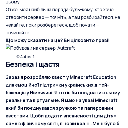
цьому.
Отже, моя найбільша порада будь-кому, хто хоче
створити сервер — почніть, а там розбирайтеся, не
чекайте, поки розберетеся, щоб почати —
починайте!
Що можу сказати на це? Ви цілковито праві!
© Autcraf
Безпека і щастя
Зараз я розробляю квест у Minecraft Education
для емоційної підтримки українських дітей-
біженців у Німеччині. Я хотів би поєднати в ньому
реальне та віртуальне. Я маю на увазі Minecraft,
який би поєднувався з ручкою та паперовими
квестами. Щоби додати впевненості цим дітям
саме в фізичному світі, в новій країні. Мені було б