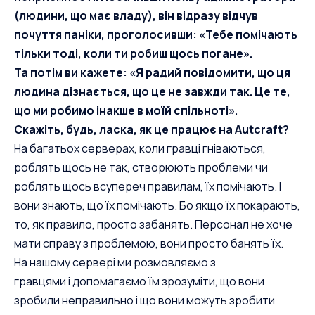
(людини, що має владу), він відразу відчув
почуття паніки, проголосивши: «Тебе помічають
тільки тоді, коли ти робиш щось погане».
Та потім ви кажете: «Я радий повідомити, що ця
людина дізнається, що це не завжди так. Це те,
що ми робимо інакше в моїй спільноті».
Скажіть, будь, ласка, як це працює на Autcraft?
На багатьох серверах, коли гравці гніваються,
роблять щось не так, створюють проблеми чи
роблять щось всупереч правилам, їх помічають. І
вони знають, що їх помічають. Бо якщо їх покарають,
то, як правило, просто забанять. Персонал не хоче
мати справу з проблемою, вони просто банять їх.
На нашому сервері ми розмовляємо з
гравцями і допомагаємо їм зрозуміти, що вони
зробили неправильно і що вони можуть зробити