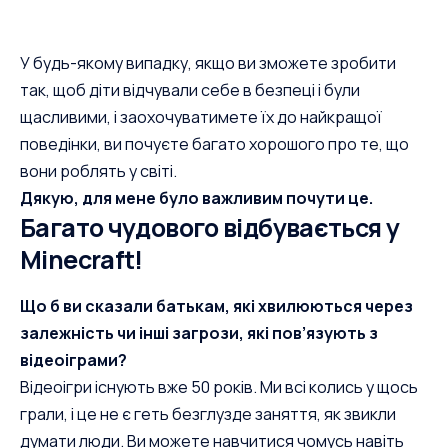
У будь-якому випадку, якщо ви зможете зробити
так, щоб діти відчували себе в безпеці і були
щасливими, і заохочуватимете їх до найкращої
поведінки, ви почуєте багато хорошого про те, що
вони роблять у світі.
Дякую, для мене було важливим почути це.
Багато чудового відбувається у
Minecraft!
Що б ви сказали батькам, які хвилюються через
залежність чи інші загрози, які пов’язують з
відеоіграми?
Відеоігри існують вже 50 років. Ми всі колись у щось
грали, і це не є геть безглузде заняття, як звикли
думати люди. Ви можете навчитися чомусь навіть