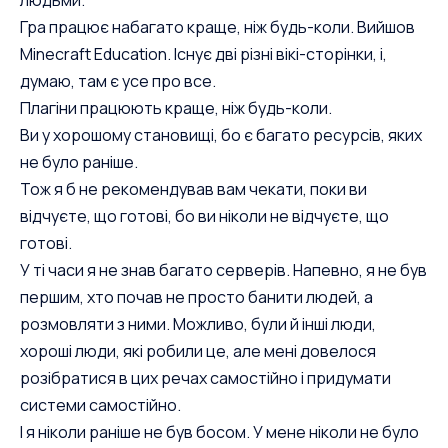
людьми.
Гра працює набагато краще, ніж будь-коли. Вийшов
Minecraft Education. Існує дві різні вікі-сторінки, і,
думаю, там є усе про все.
Плагіни працюють краще, ніж будь-коли.
Ви у хорошому становищі, бо є багато ресурсів, яких
не було раніше.
Тож я б не рекомендував вам чекати, поки ви
відчуєте, що готові, бо ви ніколи не відчуєте, що
готові.
У ті часи я не знав багато серверів. Напевно, я не був
першим, хто почав не просто банити людей, а
розмовляти з ними. Можливо, були й інші люди,
хороші люди, які робили це, але мені довелося
розібратися в цих речах самостійно і придумати
системи самостійно.
І я ніколи раніше не був босом. У мене ніколи не було