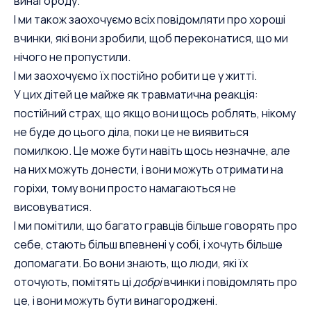
винагороду.
І ми також заохочуємо всіх повідомляти про хороші
вчинки, які вони зробили, щоб переконатися, що ми
нічого не пропустили.
І ми заохочуємо їх постійно робити це у житті.
У цих дітей це майже як травматична реакція:
постійний страх, що якщо вони щось роблять, нікому
не буде до цього діла, поки це не виявиться
помилкою. Це може бути навіть щось незначне, але
на них можуть донести, і вони можуть отримати на
горіхи, тому вони просто намагаються не
висовуватися.
І ми помітили, що багато гравців більше говорять про
себе, стають більш впевнені у собі, і хочуть більше
допомагати. Бо вони знають, що люди, які їх
оточують, помітять ці
добрі
вчинки і повідомлять про
це, і вони можуть бути винагороджені.