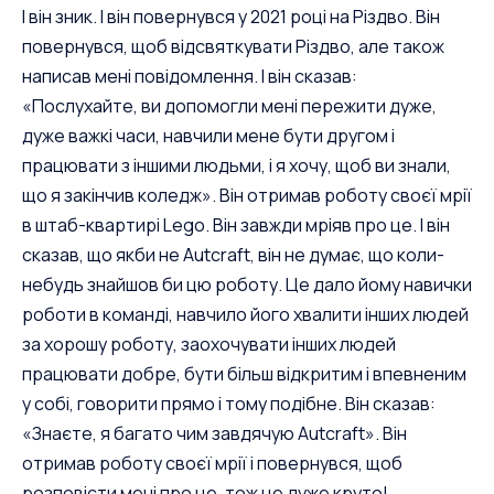
І він зник. І він повернувся у 2021 році на Різдво. Він
повернувся, щоб відсвяткувати Різдво, але також
написав мені повідомлення. І він сказав:
«Послухайте, ви допомогли мені пережити дуже,
дуже важкі часи, навчили мене бути другом і
працювати з іншими людьми, і я хочу, щоб ви знали,
що я закінчив коледж». Він отримав роботу своєї мрії
в штаб-квартирі Lego. Він завжди мріяв про це. І він
сказав, що якби не Autcraft, він не думає, що коли-
небудь знайшов би цю роботу. Це дало йому навички
роботи в команді, навчило його хвалити інших людей
за хорошу роботу, заохочувати інших людей
працювати добре, бути більш відкритим і впевненим
у собі, говорити прямо і тому подібне. Він сказав:
«Знаєте, я багато чим завдячую Autcraft». Він
отримав роботу своєї мрії і повернувся, щоб
розповісти мені про це, тож це дуже круто!