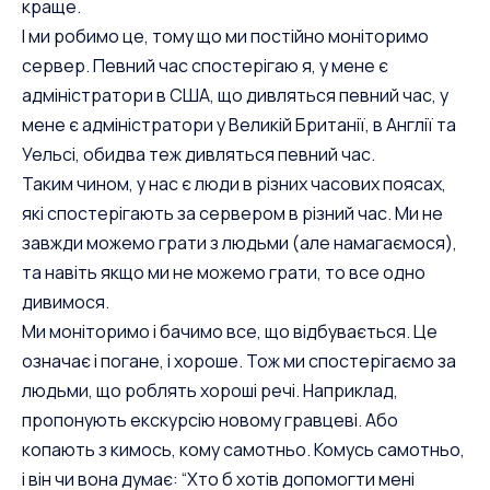
краще.
І ми робимо це, тому що ми постійно моніторимо
сервер. Певний час спостерігаю я, у мене є
адміністратори в США, що дивляться певний час, у
мене є адміністратори у Великій Британії, в Англії та
Уельсі, обидва теж дивляться певний час.
Таким чином, у нас є люди в різних часових поясах,
які спостерігають за сервером в різний час. Ми не
завжди можемо грати з людьми (але намагаємося),
та навіть якщо ми не можемо грати, то все одно
дивимося.
Ми моніторимо і бачимо все, що відбувається. Це
означає і погане, і хороше. Тож ми спостерігаємо за
людьми, що роблять хороші речі. Наприклад,
пропонують екскурсію новому гравцеві. Або
копають з кимось, кому самотньо. Комусь самотньо,
і він чи вона думає: “Хто б хотів допомогти мені