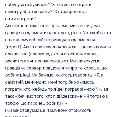
побудувати будинок?” “Хто б хотів пограти
в мінігру або в хованки?” Хто запропонує
піти й пограти?
Але ми не тільки спостерігаємо, ми заохочуємо
гравців повідомляти одне про одного. У кожній грі та
на кожному вебсайті є функція повідомлення
(report). Але її призначення завжди — це повідомити
про погане (наприклад, коли хтось каже щось
расистське чи ненависницьке). Ми заохочуємо
гравців на сервері повідомляти про те хороше, що
роблять інші. Ми бачимо, як хтось говорить: «Я, я
самотній, мені нудно, мені потрібно з кимось
пограти, хто-небудь прийде і пограє зі мною?!». І ми
також бачимо того, хто підійде і скаже: «Я пограю з
тобою, що ти хочеш робити?!»
І ми занотовуємо це, тому вони отримують