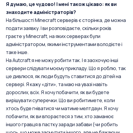
Я думаю, це чудово! І мені також цікаво: як ви
знаходите адміністраторів?
На більшості Minecraft серверів є сторінка, де можна
подати заявку. І ви розповідаєте, скільки років
граєте у Minecraft, на яких серверах були
адміністратором, якими інструментами володієте і
таке інше.
На Autcraft я не можу робити так. І я заохочую інші
сервери слідувати моєму прикладу. Що я роблю, так
це дивлюся, як люди будуть ставитися до дітей на
сервері. Я кажу «діти», та маю на увазі навіть
дорослих, всіх. Я хочу побачити, як ви будете
вирішувати суперечки. Що ви робитимете, коли
хтось буде гніватися чи матиме мелтдаун. Я хочу
побачити, як ви впораєтеся з тим, хто заманює
іншого гравця в пастку заради забави (чи робить
щось, що може засмутити іншого, але не бажаючи