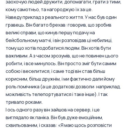
заохочую людей дружити, допомагати, грати з тими,
кому самотньо, та нагороджую їх за це.
Наведу приклад з реального життя. У нас був один
гравець. Він багато брехав: говорив, що зробив
великі справи, що кинув першу подачу на
бейсбольному матчі, і він розповідав ці небилиці,
тому що хотів подобатися людям. Він хотів бути
важливим. А з часом зрозумів, що не повинен цього
робити, і все минулось. Він просто зміг бути самим
собою і веселитися, і саме тоді він став більш
корисним, більш дружнім, і ми фактично дали йому
роль помічника (а це додаткові дозволи: наприклад,
можливість телепортуватися і таке інше). І так
тривало роками.
І ось одного разу він зайшов на сервер, і це
виглядало як паніка. Він був дуже емоційним,
схвильованим, і сказав: «Я маю щось розповісти