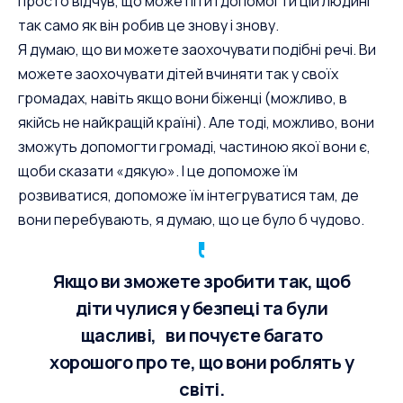
просто відчув, що може піти і допомогти цій людині
так само як він робив це знову і знову.
Я думаю, що ви можете заохочувати подібні речі. Ви
можете заохочувати дітей вчиняти так у своїх
громадах, навіть якщо вони біженці (можливо, в
якійсь не найкращій країні). Але тоді, можливо, вони
зможуть допомогти громаді, частиною якої вони є,
щоби сказати «дякую». І це допоможе їм
розвиватися, допоможе їм інтегруватися там, де
вони перебувають, я думаю, що це було б чудово.
Якщо ви зможете зробити так, щоб
діти чулися у безпеці та були
щасливі, ви почуєте багато
хорошого про те, що вони роблять у
світі.