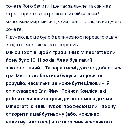
хочете його бачити. І це так звільняє, так знімає
стрес: просто контролювати свій власний
маленький мирний світ, який працює так, як ви цього
хочете.
Я думаю, що це було б величезною перевагою для
всіх, хто вже так багато пережив.
Мій син хотів, щоб я грав з ним в Minecraft коли
йому було 10-11 років. Але я був такий
заклопотаний…. Та зараз мені дуже подобається
гра. Мені подобається будувати щось, і я
розумію, наскільки це може бути цілющим. Я
спілкувався з
Еллі Фінч
і
Рейчел Конліск
, які
роблять дивовижні речі для допомоги дітям з
Minecraft, є й інші чудові професіонали. І я хочу
створити в майбутньому (або, можливо,
надихнути когось) на створення невеликого