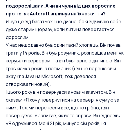
подорослішали. А чи ви чули від цих дорослих
про те, як Autcraft вплинув на їхнє життя?
Я чув це від багатьох. І це дивно, бо я відчуваю себе
дуже старим щоразу, коли дитина повертається
дорослим.
У нас нещодавно був один такий хлопець. Він почав
грати у 14 років. Він був розумник, розповідав мені, як
керувати сервером. Та він був гарною дитиною. Він
грав кілька років, а потім зник (і він не переніс свій
акаунт з Java на Microsoft, тож довелося
створювати новий).
І цього року він повернувся з новим акаунтом. Він
сказав: «Я хочу повернутися на сервер, я сумую за
ним». Тож ми перенесли все, що потрібно, і він
повернувся. Я запитав, як його справи. Він відповів:
«Я одружився. Мені 21 рік, минуло сім років, і я