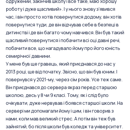
одружений, закінчив школу і все таке, маю хорошу
роботу і дуже щасливий». І у нього знову з’явився
час, і він просто хотів повернутися додому, він хотів
повернутися туди, де він відчував себе в безпеці в
дитинстві і де він багато чому навчився. Він був такий
щасливий повернутися і побачити всі оці давні речі,
побачити все, що нагадувало йому про його юність
семирічної давнини.
У мене був ще гравець, який приєднався до нас у
2013 році, ще від початку. Звісно, що він був юним. І
повернувся у 2021-му, через сім років. Усе теж саме.
Він приєднався до сервера якраз перед старшою
школою, десь у 8 чи 9 класі. Тому, як і слід було
очікувати, дуже нервував і боявся старшої школи. На
сервері ми допомагали йому і цим, і він говорив з
нами, коли мав великий стрес. А потім він теж був
зайнятий, бо після школи був коледж та університет.