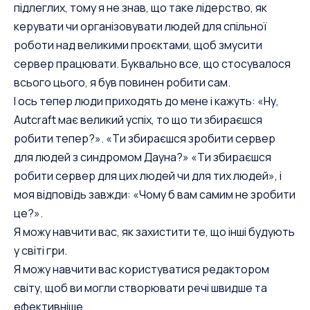
підлеглих, тому я не знав, що таке лідерство, як
керувати чи організовувати людей для спільної
роботи над великими проєктами, щоб змусити
сервер працювати. Буквально все, що стосувалося
всього цього, я був повинен робити сам.
І ось тепер люди приходять до мене і кажуть: «Ну,
Autcraft має великий успіх, то що ти збираєшся
робити тепер?». «Ти збираєшся зробити сервер
для людей з синдромом Дауна?» «Ти збираєшся
робити сервер для цих людей чи для тих людей», і
моя відповідь завжди: «Чому б вам самим не зробити
це?».
Я можу навчити вас, як захистити те, що інші будують
у світі гри.
Я можу навчити вас користуватися редактором
світу, щоб ви могли створювати речі швидше та
ефективніше.