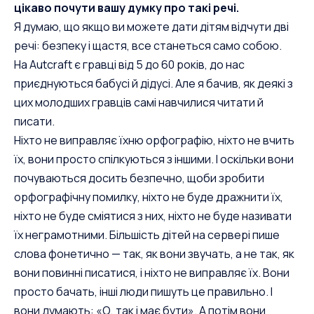
цікаво почути вашу думку про такі речі.
Я думаю, що якщо ви можете дати дітям відчути дві
речі: безпеку і щастя, все станеться само собою.
На Autcraft є гравці від 5 до 60 років, до нас
приєднуються бабусі й дідусі. Але я бачив, як деякі з
цих молодших гравців самі навчилися читати й
писати.
Ніхто не виправляє їхню орфографію, ніхто не вчить
їх, вони просто спілкуються з іншими. І оскільки вони
почуваються досить безпечно, щоби зробити
орфографічну помилку, ніхто не буде дражнити їх,
ніхто не буде сміятися з них, ніхто не буде називати
їх неграмотними. Більшість дітей на сервері пише
слова фонетично — так, як вони звучать, а не так, як
вони повинні писатися, і ніхто не виправляє їх. Вони
просто бачать, інші люди пишуть це правильно. І
вони думають: «О, так і має бути». А потім вони