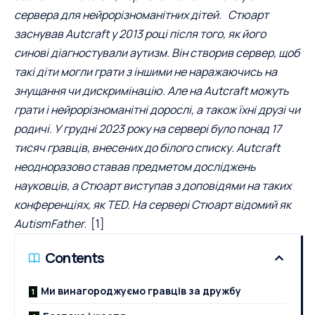
сервера для нейрорізноманітних дітей. Стюарт
заснував Autcraft у 2013 році після того, як його
синові діагностували аутизм. Він створив сервер, щоб
такі діти могли грати з іншими не наражаючись на
знущання чи дискримінацію. Але на Autcraft можуть
грати і нейрорізноманітні дорослі, а також їхні друзі чи
родичі. У грудні 2023 року на сервері було понад 17
тисяч гравців, внесених до білого списку. Autcraft
неодноразово ставав предметом досліджень
науковців, а Стюарт виступав з доповідями на таких
конференціях, як
TED
. На сервері Стюарт відомий як
AutismFather.
[1]
Contents
Ми винагороджуємо гравців за дружбу