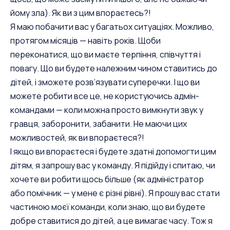
йому зла). Як ви з цим впораєтесь?!
Я маю побачити вас у багатьох ситуаціях. Можливо,
протягом місяців — навіть років. Щоби
переконатися, що ви маєте терпіння, співчуття і
повагу. Що ви будете належним чином ставитись до
дітей, і зможете розв’язувати суперечки. І що ви
можете робити все це, не користуючись адмін-
командами — коли можна просто вимкнути звук у
гравця, заборонити, забанити. Не маючи цих
можливостей, як ви впораєтеся?!
І якщо ви впораєтеся і будете здатні допомогти цим
дітям, я запрошу вас у команду. Я підійду і спитаю, чи
хочете ви робити щось більше (як адміністратор
або помічник — у мене є різні рівні). Я прошу вас стати
частиною моєї команди, коли знаю, що ви будете
добре ставитися до дітей, а це вимагає часу. Тож я