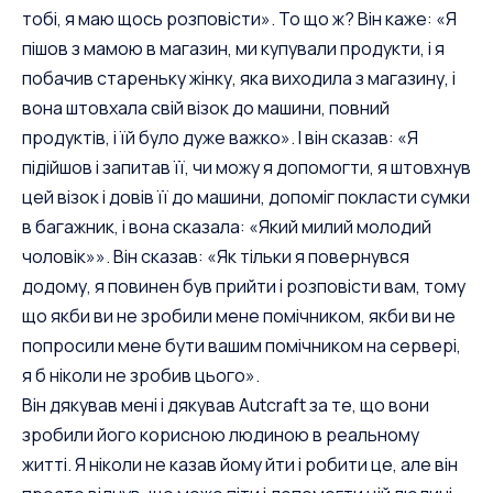
тобі, я маю щось розповісти». То що ж? Він каже: «Я
пішов з мамою в магазин, ми купували продукти, і я
побачив стареньку жінку, яка виходила з магазину, і
вона штовхала свій візок до машини, повний
продуктів, і їй було дуже важко». І він сказав: «Я
підійшов і запитав її, чи можу я допомогти, я штовхнув
цей візок і довів її до машини, допоміг покласти сумки
в багажник, і вона сказала: «Який милий молодий
чоловік»». Він сказав: «Як тільки я повернувся
додому, я повинен був прийти і розповісти вам, тому
що якби ви не зробили мене помічником, якби ви не
попросили мене бути вашим помічником на сервері,
я б ніколи не зробив цього».
Він дякував мені і дякував Autcraft за те, що вони
зробили його корисною людиною в реальному
житті. Я ніколи не казав йому йти і робити це, але він