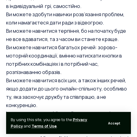
в індивідуальній грі, самостійно.
Ви можете здобути навички розв’язання проблем,
коли намагаєтеся дати ради з відеогрою.
Ви можете навчитися терпіння, бо на початку буде
не все вдаватися, та з часом ви станете краще.
Ви можете навчитися багатьох речей: зорово-
моторній координації, вмінню натискати кнопки в
потрібних комбінаціях і в потрібний час,
розпізнаванню образів.
Ви можете навчитися всіх цих, а також інших речей,
якщо додати до цього онлайн-спільноту, особливо
ту, яка заохочує дружбу та співпрацю, а не
конкуренцію.
Існує причина, чому Minecraft тепер має освітню
By using this site, you agree to the
Privacy
версію (Minecraft Education) — його вивчають у
Accept
Policy
and
Terms of Use
.
школах. Найбільша у світі бібліотека зараз