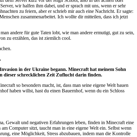
uf dem Server kurz vor der High School, also in der achten oder
erver, wir halfen ihm dabei, und er sprach mit uns, wenn er sehr
chten zu feiern, aber er schrieb mir auch eine Nachricht. Er sagte:
enschen zusammenarbeitet. Ich wollte dir mitteilen, dass ich jetzt
 man andere für gute Taten lobt, wie man andere ermutigt, gut zu sein,
n zu erzählen, das ist ziemlich cool.
achen.
.
e Invasion in der Ukraine begann. Minecraft hat meinem Sohn
 dieser schrecklichen Zeit Zuflucht darin finden.
Minecraft so besonders macht, ist, dass man seine eigene Welt bauen
rnhof haben willst, hast du einen Bauernhof, wenn du ein Schloss
ma, Gewalt und negativen Erfahrungen leben, finden in Minecraft eine
am Computer sitzt, taucht man in eine eigene Welt ein. Selbst wenn
ahrung, eine Möglichkeit, Stress abzubauen, indem man die Kontrolle