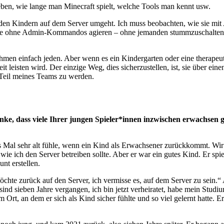
ben, wie lange man Minecraft spielt, welche Tools man kennt usw.
mit den Kindern auf dem Server umgeht. Ich muss beobachten, wie sie 
 sie ohne Admin-Kommandos agieren – ohne jemanden stummzuschalten o
 nehmen einfach jeden. Aber wenn es ein Kindergarten oder eine therap
it leisten wird. Der einzige Weg, dies sicherzustellen, ist, sie über ei
, Teil meines Teams zu werden.
 denke, dass viele Ihrer jungen Spieler*innen inzwischen erwachse
des Mal sehr alt fühle, wenn ein Kind als Erwachsener zurückkommt. Wir 
 wie ich den Server betreiben sollte. Aber er war ein gutes Kind. Er sp
nt erstellen.
hte zurück auf den Server, ich vermisse es, auf dem Server zu sein.“ Al
es sind sieben Jahre vergangen, ich bin jetzt verheiratet, habe mein Stu
rt, an dem er sich als Kind sicher fühlte und so viel gelernt hatte. Er