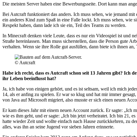
Die meisten Server haben eine Bewerbungsseite. Dort kann man ange
Bei Autcraft funktioniert das anders. Ich muss sehen, wie jemand 
ein anderes Kind zum Spaß in eine Falle lockt. Ich muss sehen, wie
Respekt haben, dann lade ich sie ein, Teil des Teams zu werden.
In Minecraft denken viele Leute, dass es nur ein Videospiel ist und
Straße hereinlassen. Man muss sicherstellen, dass die Person gute Arbe
verhalten. Wenn sie ihre Rolle gut ausfüllen, dann biete ich ihnen an
© Autcraft
Habe ich recht, dass es Autcraft schon seit 13 Jahren gibt? Ich
ihr Leben beeinflusst hat?
Ja, ich habe von einigen gehört, und es ist seltsam, weil ich mich je
14, als er anfing zu spielen. Er war so klug und hat mir immer gesagt,
von Java auf Microsoft migriert, also musste er sich einen neuen Accou
Er kam dieses Jahr mit einem neuen Account zurück. Er sagte: „Ich möc
wie es ihm geht, und er sagte: „Ich bin jetzt verheiratet. Ich bin 21, 
hatte wieder Zeit und wollte einfach nach Hause zurückkehren, zu dem O
alles, was ihn an seine Jugend vor sieben Jahren erinnerte.