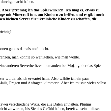
iel durchgemacht haben.
t. Aber jetzt mag ich das Spiel wirklich. Ich mag es, etwas zu
nge mit Minecraft tun, um Kindern zu helfen, und es gibt noch
inen kleinen Server für ukrainische Kinder zu schaffen, die
richtig?
tionen gab es damals noch nicht.
grenzen, man konnte so weit gehen, wie man wollte.
 keine anderen Serverbesitzer, niemanden bei Mojang, der das Spiel
 wurde, als ich erwartet hatte. Also wählte ich ein paar
Mails, Fragen und Anfragen kümmerte. Aber ich musste vieles selbst
t zwei verschiedene Wikis, die alle Daten enthalten. Plugins
icht zu warten, bis Sie das Gefühl haben, bereit zu sein – dieses