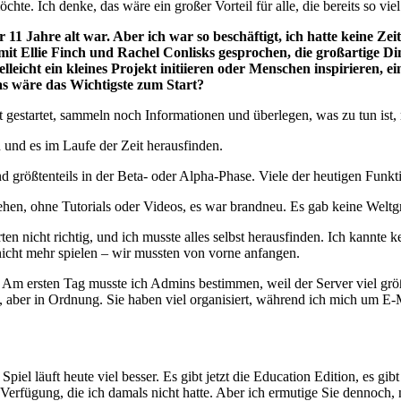
möchte. Ich denke, das wäre ein großer Vorteil für alle, die bereits so v
r 11 Jahre alt war. Aber ich war so beschäftigt, ich hatte keine Zei
 mit Ellie Finch und Rachel Conlisks gesprochen, die großartige Di
lleicht ein kleines Projekt initiieren oder Menschen inspirieren, e
as wäre das Wichtigste zum Start?
 gestartet, sammeln noch Informationen und überlegen, was zu tun ist, 
n und es im Laufe der Zeit herausfinden.
nd größtenteils in der Beta- oder Alpha-Phase. Viele der heutigen Funk
tehen, ohne Tutorials oder Videos, es war brandneu. Es gab keine Welt
ten nicht richtig, und ich musste alles selbst herausfinden. Ich kannte
nicht mehr spielen – wir mussten von vorne anfangen.
m ersten Tag musste ich Admins bestimmen, weil der Server viel größer
, aber in Ordnung. Sie haben viel organisiert, während ich mich um E-
iel läuft heute viel besser. Es gibt jetzt die Education Edition, es gib
 Verfügung, die ich damals nicht hatte. Aber ich ermutige Sie dennoch, n