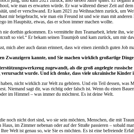
noch jung, und kam 2021 zurück, also sieben Jahre später. Er begann a
hool, wie man es erwarten würde. Er war während dieser Zeit auf dem S
ität, und er verschwand. Er kam 2021 zu Weihnachten zurück, um Weihna
hast mir beigebracht, wie man ein Freund ist und wie man mit anderen M
go im Hauptsitz, etwas, das er schon immer machen wollte.
h nie dorthin gekommen. Es vermittelte ihm Teamarbeit, lehrte ihn, wie
tcraft so viel.“ Er bekam seinen Traumjob und kam zurück, um mir davo
sst, mich aber auch daran erinnert, dass wir einen ziemlich guten Job m
 ihren Zwanzigern kannte, und Sie machen wirklich großartige Dinge
Unterstützungswerkzeug zugewandt, als die groß angelegte russisch
 verursacht wurde. Und ich denke, dass viele ukrainische Kinder in
hl haben, nicht wirklich zur Welt zu gehören. Und ein Teil dessen, was 
est. Niemand sagt dir, was richtig oder falsch ist. Wenn du einen Baue
t oder im Himmel – was immer du möchtest. Es ist deine Welt.
die noch nicht dort sind, wo sie sein möchten, Menschen, die mit Trau
n Haus, im Zimmer nebenan oder auf der Straße passieren – sobald man 
 Ihre Welt ist genau so, wie Sie es möchten. Es ist eine befreiende Erf