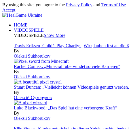
By using this site, you agree to the
Privacy Policy
and
Terms of Use
.
Accept
HOME
VIDEOSPIELE
VIDEOSPIELE
Show More
Travis Eriksen, Child’s Play Charity: „Wir glauben fest an die K
By
Oleksii Sukhorukov
Rachel Conlisk: „Minecraft überwindet so viele Barrieren“
By
Oleksii Sukhorukov
Stuart Duncan: „Vielleicht können Videospiele genutzt werden
By
Олексій Сухоруков
Luke Blackwood: „Das Spiel hat eine verborgene Kraft“
By
Oleksii Sukhorukov
Ellie Finch: „Kinder entwickeln in diesen Spielen echte, bede