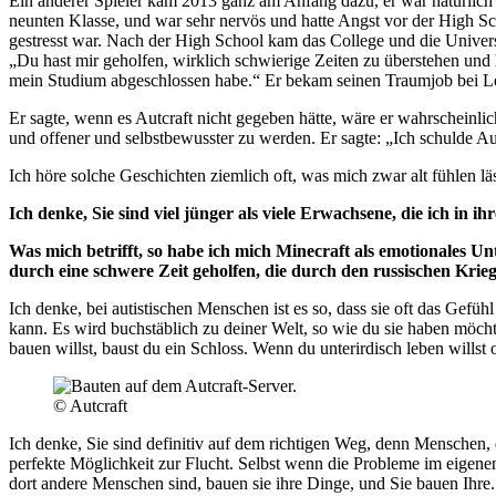
Ein anderer Spieler kam 2013 ganz am Anfang dazu, er war natürlich 
neunten Klasse, und war sehr nervös und hatte Angst vor der High Sc
gestresst war. Nach der High School kam das College und die Univers
„Du hast mir geholfen, wirklich schwierige Zeiten zu überstehen und 
mein Studium abgeschlossen habe.“ Er bekam seinen Traumjob bei Le
Er sagte, wenn es Autcraft nicht gegeben hätte, wäre er wahrscheinlic
und offener und selbstbewusster zu werden. Er sagte: „Ich schulde Au
Ich höre solche Geschichten ziemlich oft, was mich zwar alt fühlen lä
Ich denke, Sie sind viel jünger als viele Erwachsene, die ich in
Was mich betrifft, so habe ich mich Minecraft als emotionales 
durch eine schwere Zeit geholfen, die durch den russischen Krieg
Ich denke, bei autistischen Menschen ist es so, dass sie oft das Gefü
kann. Es wird buchstäblich zu deiner Welt, so wie du sie haben möcht
bauen willst, baust du ein Schloss. Wenn du unterirdisch leben wills
© Autcraft
Ich denke, Sie sind definitiv auf dem richtigen Weg, denn Menschen, 
perfekte Möglichkeit zur Flucht. Selbst wenn die Probleme im eigene
dort andere Menschen sind, bauen sie ihre Dinge, und Sie bauen Ihre.