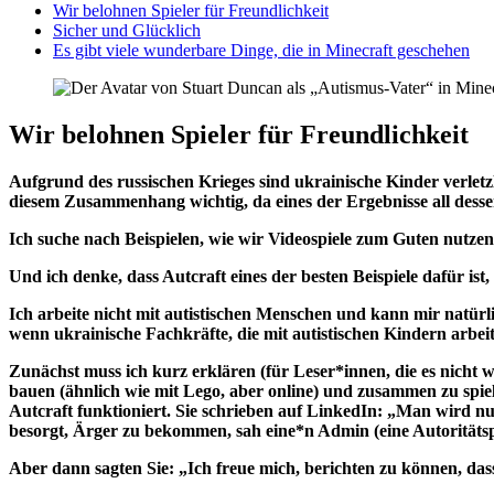
Wir belohnen Spieler für Freundlichkeit
Sicher und Glücklich
Es gibt viele wunderbare Dinge, die in Minecraft geschehen
Wir belohnen Spieler für Freundlichkeit
Aufgrund des russischen Krieges sind ukrainische Kinder verletz
diesem Zusammenhang wichtig, da eines der Ergebnisse all dessen
Ich suche nach Beispielen, wie wir Videospiele zum Guten nutze
Und ich denke, dass Autcraft eines der besten Beispiele dafür is
Ich arbeite nicht mit autistischen Menschen und kann mir natürli
wenn ukrainische Fachkräfte, die mit autistischen Kindern arbe
Zunächst muss ich kurz erklären (für Leser*innen, die es nicht
bauen (ähnlich wie mit Lego, aber online) und zusammen zu spiel
Autcraft funktioniert. Sie schrieben auf LinkedIn: „Man wird n
besorgt, Ärger zu bekommen, sah eine*n Admin (eine Autoritätsp
Aber dann sagten Sie: „Ich freue mich, berichten zu können, das