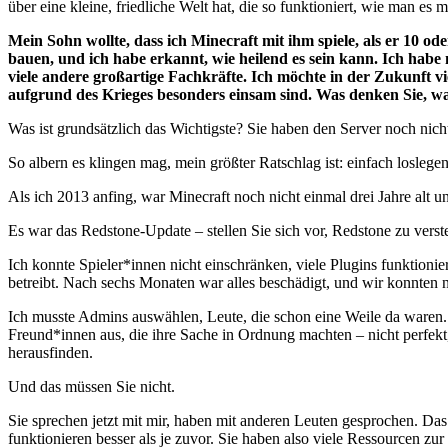
über eine kleine, friedliche Welt hat, die so funktioniert, wie man es 
Mein Sohn wollte, dass ich Minecraft mit ihm spiele, als er 10 ode
bauen, und ich habe erkannt, wie heilend es sein kann. Ich habe
viele andere großartige Fachkräfte. Ich möchte in der Zukunft vie
aufgrund des Krieges besonders einsam sind. Was denken Sie, w
Was ist grundsätzlich das Wichtigste? Sie haben den Server noch nicht
So albern es klingen mag, mein größter Ratschlag ist: einfach loslege
Als ich 2013 anfing, war Minecraft noch nicht einmal drei Jahre alt u
Es war das Redstone-Update – stellen Sie sich vor, Redstone zu vers
Ich konnte Spieler*innen nicht einschränken, viele Plugins funktionier
betreibt. Nach sechs Monaten war alles beschädigt, und wir konnten 
Ich musste Admins auswählen, Leute, die schon eine Weile da waren. A
Freund*innen aus, die ihre Sache in Ordnung machten – nicht perfekt
herausfinden.
Und das müssen Sie nicht.
Sie sprechen jetzt mit mir, haben mit anderen Leuten gesprochen. Das Sp
funktionieren besser als je zuvor. Sie haben also viele Ressourcen zur