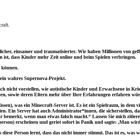
licher, einsamer und traumatisierter. Wir haben Millionen von gef
 ist, dass Kinder mehr Zeit online und beim Spielen verbringen.
n können.
t, ein wahres Supernova-Projekt.
ch nicht vorstellen, wie autistische Kinder und Erwachsene in Kri
iten, sowie deren Eltern mehr über Ihre Erfahrungen erfahren wü
 wissen), was ein Minecraft-Server ist. Es ist ein Spielraum, in
en. Ein Server hat auch Administrator*innen, die sicherstellen, da
ur bemerkt, wenn man etwas falsch macht.“ Lassen Sie mich zitier
erson) erscheinen und geriet sofort in Panik und sagte: ‚Man wi
s diese Person lernt, dass das nicht immer stimmt. Das ist es, wa