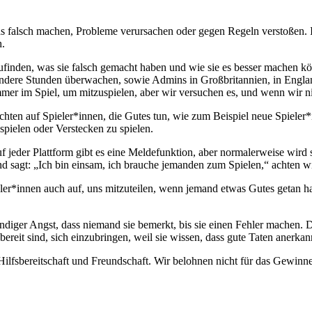
 falsch machen, Probleme verursachen oder gegen Regeln verstoßen. In
h.
finden, was sie falsch gemacht haben und wie sie es besser machen kö
ndere Stunden überwachen, sowie Admins in Großbritannien, in Englan
mmer im Spiel, um mitzuspielen, aber wir versuchen es, und wenn wir n
 achten auf Spieler*innen, die Gutes tun, wie zum Beispiel neue Spiel
pielen oder Verstecken zu spielen.
f jeder Plattform gibt es eine Meldefunktion, aber normalerweise wird 
d sagt: „Ich bin einsam, ich brauche jemanden zum Spielen,“ achten wi
eler*innen auch auf, uns mitzuteilen, wenn jemand etwas Gutes getan ha
ändiger Angst, dass niemand sie bemerkt, bis sie einen Fehler machen. Das
bereit sind, sich einzubringen, weil sie wissen, dass gute Taten anerka
Hilfsbereitschaft und Freundschaft. Wir belohnen nicht für das Gewinn