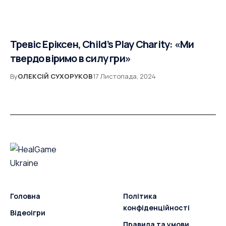
Тревіс Еріксен, Child’s Play Charity: «Ми
твердо віримо в силу гри»
By
ОЛЕКСІЙ СУХОРУКОВ
17 Листопада, 2024
Головна
Політика
конфіденційності
Відеоігри
Правила та умови