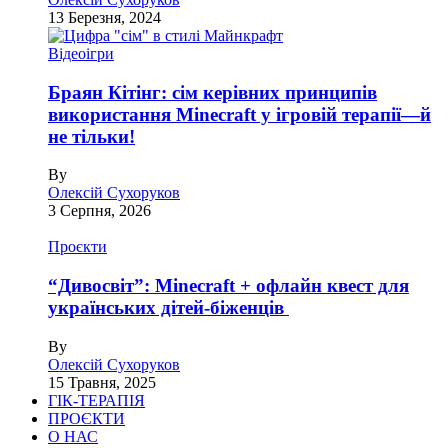
13 Березня, 2024
Відеоігри
Браян Кітінг: сім керівних принципів
використання Minecraft у ігровій терапії—й
не тільки!
By
Олексій Сухоруков
3 Серпня, 2026
Проєкти
“Дивосвіт”: Minecraft + офлайн квест для
українських дітей-біженців
By
Олексій Сухоруков
15 Травня, 2025
ГІК-ТЕРАПІЯ
ПРОЄКТИ
О НАС