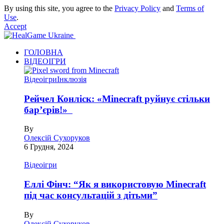
By using this site, you agree to the
Privacy Policy
and
Terms of
Use
.
Accept
ГОЛОВНА
ВІДЕОІГРИ
Відеоігри
Інклюзія
Рейчел Конліск: «Minecraft руйнує стільки
бар’єрів!»
By
Олексій Сухоруков
6 Грудня, 2024
Відеоігри
Еллі Фінч: “Як я використовую Minecraft
під час консультацій з дітьми”
By
Олексій Сухоруков