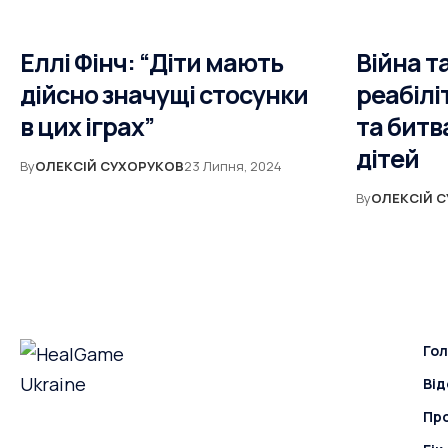
Еллі Фінч: “Діти мають
Війна та
дійсно значущі стосунки
реабілі
в цих іграх”
та битв
дітей
By
ОЛЕКСІЙ СУХОРУКОВ
23 Липня, 2024
By
ОЛЕКСІЙ 
Го
Від
Пр