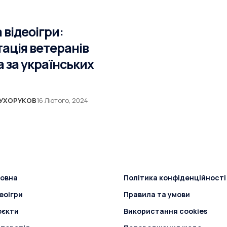
 відеоігри:
тація ветеранів
а за українських
СУХОРУКОВ
16 Лютого, 2024
ловна
Політика конфіденційності
еоігри
Правила та умови
оєкти
Використання cookies