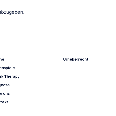
abzugeben.
me
Urheberrecht
eospiele
ek Therapy
jecte
r uns
takt